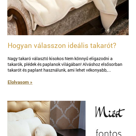
Hogyan válasszon ideális takarót?
Nagy takaró választó kisokos Nem könnyű eligazodni a
takarók, plédek és paplanok világában! Alváshoz elsősorban
takarót és paplant használunk, ami lehet vékonyabb,...
Elolvasom »