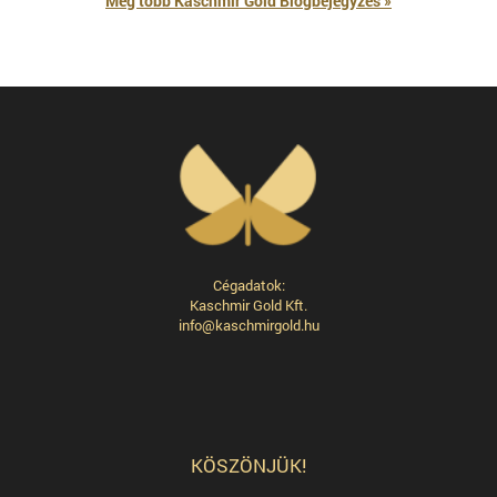
Még több Kaschmir Gold Blogbejegyzés »
Cégadatok:
Kaschmir Gold Kft.
info@kaschmirgold.hu
KÖSZÖNJÜK!