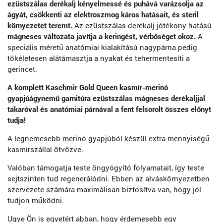
ezüstszálas derékalj kényelmessé és puhává varázsolja az
ágyát, csökkenti az elektroszmog káros hatásait, és steril
környezetet teremt.
Az ezüstszálas derékalj jótékony hatású
mágneses változata javítja a keringést, vérbőséget okoz.
A
speciális méretű anatómiai kialakítású nagypárna pedig
tökéletesen alátámasztja a nyakat és tehermentesíti a
gerincet.
A komplett Kaschmir Gold Queen kasmír-merinó
gyapjúágynemű garnitúra ezüstszálas mágneses derékaljjal
takaróval és anatómiai párnával a fent felsorolt összes előnyt
tudja!
A legnemesebb merinó gyapjúból készül extra mennyiségű
kasmírszállal ötvözve.
Valóban támogatja teste öngyógyító folyamatait, így teste
sejtszinten tud regenerálódni. Ebben az alváskörnyezetben
szervezete számára maximálisan biztosítva van, hogy jól
tudjon működni.
Ugye Ön is egyetért abban, hogy érdemesebb egy