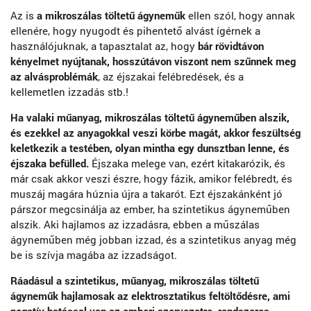
Az is
a mikroszálas töltetű ágyneműk
ellen szól, hogy annak
ellenére, hogy nyugodt és pihentető alvást ígérnek a
használójuknak, a tapasztalat az, hogy
bár rövidtávon
kényelmet nyújtanak, hosszútávon viszont nem szűnnek meg
az alvásproblémák
, az éjszakai felébredések, és a
kellemetlen izzadás stb.!
Ha valaki műanyag, mikroszálas töltetű ágyneműben alszik,
és ezekkel az anyagokkal veszi körbe magát, akkor feszültség
keletkezik a testében, olyan mintha egy dunsztban lenne, és
éjszaka befülled.
Éjszaka melege van, ezért kitakarózik, és
már csak akkor veszi észre, hogy fázik, amikor felébredt, és
muszáj magára húznia újra a takarót. Ezt éjszakánként jó
párszor megcsinálja az ember, ha szintetikus ágyneműben
alszik. Aki hajlamos az izzadásra, ebben a műszálas
ágyneműben még jobban izzad, és a szintetikus anyag még
be is szívja magába az izzadságot.
Ráadásul a szintetikus, műanyag, mikroszálas töltetű
ágyneműk hajlamosak az elektrosztatikus feltöltődésre, ami
negatív hatással van az emberi szervezetre, rendszeres