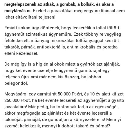
megtelepszenek az atkák, a gombák, a bolhák, és akár a
molylárvák is.
Ezeket a parazitákat még vegytisztítással sem
lehet eltávolítani teljesen!
Emiatt sokan úgy döntenek, hogy lecserélik a tollal töltött
ágyneműt szintetikus ágyneműre. Ezek többnyire vegyileg
felületkezelt, műanyag mikroszálas töltőanyaggal készült
takarók, párnák, antibakteriális, antimikrobális és poratka
elleni kezeléssel.
De még így is a higiéniai okok miatt a gyártók azt ajánlják,
hogy két évente cserélje le ágynemű garnitúráját egy
teljesen újra, ami már nem kis összeg, ha jobban
belegondol.
Megvásárol egy garnitúrát 50.000 Ft-ért, és 10 év alatt kifizet
250.000 Ft-ot, ha két évente lecseréli az ágyneműjét a gyártó
javaslatára! Már pedig, ha fontosnak tartja az egészségét,
akkor megfogadja az ajánlást és két évente lecseréli a
takaróját, párnáját, de gondoljon a környezetére is! Mennyi
szemét keletkezik, mennyi kidobott takaró és párna!?