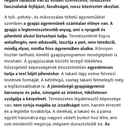
használatuk fejfájást, fásultságot, rossz közérzetet okozhat.
A toll-, pehely-, és mikroszálas töltetű ágyneműkkel
szemben
a gyapjú ágyneműnek számtalan előnye van. A
gyapjú a legtermészetesebb anyag, ami a nyugodt és
pihentető alvást biztosítani tudja.
Természeténél fogva
antiallergén, nem atkásodik, taszítja a port, nem töredezik,
mindig olyan, mintha friss ágyneműben aludna.
Könnyen
tisztán tartható, kímélő gyapjúprogramon mosógépben is
mosható. A gyapjúszálak közötti levegő tökéletes
hőszigetelő képességének köszönhetően
egyenletesen
tartja a test hőjét pihenéskor
. A takaró lágy esése felveszi
testének formáját. A kétrétegű, vastag takaró felmelegíti még
a legfázósabbakat is.
A jóminőségű gyapjúágynemű
bársonyos és puha, simogató az érintése, tökéletesen
szolgálja a kényelmét.
Természetes légáteresztő képessége
van,
nem szívja magába az izzadtságot
sem, hanem elvezeti
és a légtérbe továbbítja. A derékalj, a takaró és a párna
együtt használva egy nagyon védett burkot hoz létre, ami
sok mindentől megóvja, mégsem dunsztolódik be.
Az