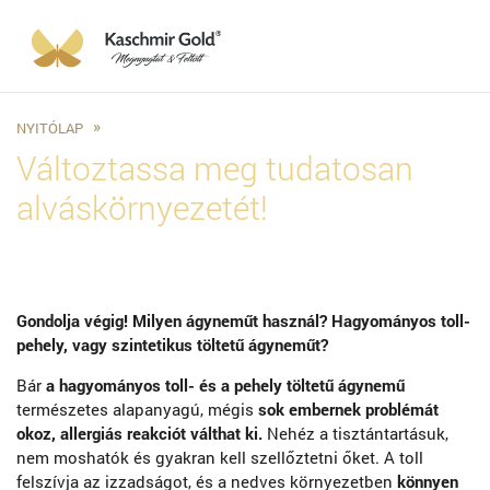
NYITÓLAP
Változtassa meg tudatosan
alváskörnyezetét!
Gondolja végig! Milyen ágyneműt használ? Hagyományos toll-
pehely, vagy szintetikus töltetű ágyneműt?
Bár
a hagyományos toll- és a pehely töltetű ágynemű
természetes alapanyagú, mégis
sok embernek problémát
okoz, allergiás reakciót válthat ki.
Nehéz a tisztántartásuk,
nem moshatók és gyakran kell szellőztetni őket. A toll
felszívja az izzadságot, és a nedves környezetben
könnyen