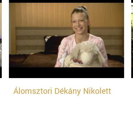
Álomsztori Dékány Nikolett