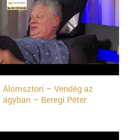
Álomsztori – Vendég az
ágyban – Beregi Péter