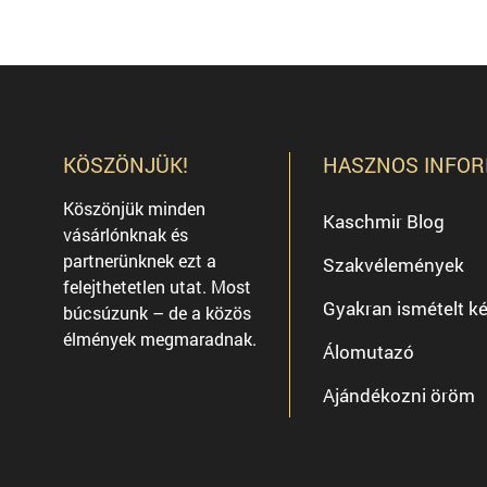
KÖSZÖNJÜK!
HASZNOS INFOR
Köszönjük minden
Kaschmir Blog
vásárlónknak és
partnerünknek ezt a
Szakvélemények
felejthetetlen utat. Most
Gyakran ismételt k
búcsúzunk – de a közös
élmények megmaradnak.
Álomutazó
Ajándékozni öröm