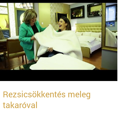
Rezsicsökkentés meleg
takaróval