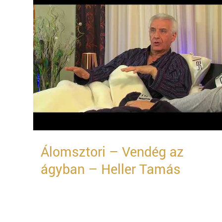
Álomsztori – Vendég az
ágyban – Heller Tamás