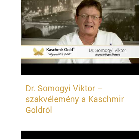
Dr. Somogyi Viktor –
szakvélemény a Kaschmir
Goldról