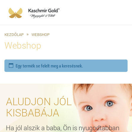
KEZDŐLAP
WEBSHOP
Webshop
Egy termék se felelt meg a keresésnek.
ALUDJON JÓL
KISBABÁJA
Ha jól alszik a baba, Ön is nyugodtabban