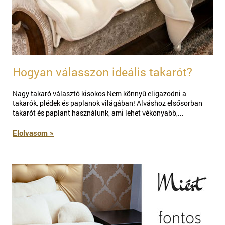
Hogyan válasszon ideális takarót?
Nagy takaró választó kisokos Nem könnyű eligazodni a
takarók, plédek és paplanok világában! Alváshoz elsősorban
takarót és paplant használunk, ami lehet vékonyabb,...
Elolvasom »