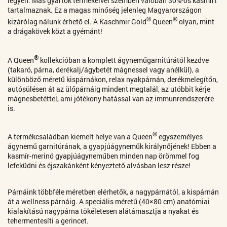
legyen. Más gyártók termékeivel szemben valóban 30%-os kasmírt
tartalmaznak. Ez a magas minőség jelenleg Magyarországon
®
®
kizárólag nálunk érhető el. A Kaschmir Gold
Queen
olyan, mint
a drágakövek közt a gyémánt!
®
A Queen
kollekcióban a komplett ágyneműgarnitúrától kezdve
(takaró, párna, derékalj/ágybetét mágnessel vagy anélkül), a
különböző méretű kispárnákon, relax nyakpárnán, derékmelegítőn,
autósülésen át az ülőpárnáig mindent megtalál, az utóbbit kérje
mágnesbetéttel, ami jótékony hatással van az immunrendszerére
is.
®
A termékcsaládban kiemelt helye van a Queen
egyszemélyes
ágynemű garnitúrának, a gyapjúágyneműk királynőjének! Ebben a
kasmír-merinó gyapjúágyneműben minden nap örömmel fog
lefeküdni és éjszakánként kényeztető alvásban lesz része!
Párnáink többféle méretben elérhetők, a nagypárnától, a kispárnán
át a wellness párnáig.
A speciális méretű (40×80 cm) anatómiai
kialakítású nagypárna tökéletesen alátámasztja a nyakat és
tehermentesíti a gerincet.