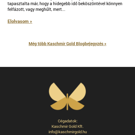
tapasztalta már, hogy a hidegebb idő beköszöntével könnyen
felfázott, vagy meghűlt, mert...
Elolvasom »
Még több Kaschmir Gold Blogbejegyzés »
Cégadatok:
Kaschmir Gold Kft.
info@kaschmirgold.hu