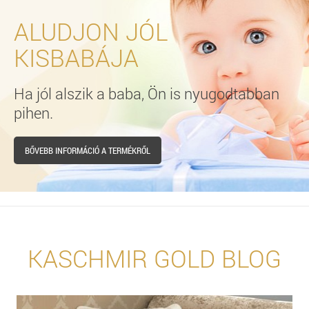
ALUDJON JÓL
KISBABÁJA
Ha jól alszik a baba, Ön is nyugodtabban
pihen.
BŐVEBB INFORMÁCIÓ A TERMÉKRŐL
KASCHMIR GOLD BLOG