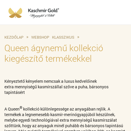
KEZDŐLAP
WEBSHOP
KLASSZIKUS
Queen ágynemű kollekció
kiegészítő termékekkel
Kényeztető kényelem nemcsak a luxus kedvelőinek
extra mennyiségű kasmírszállal szőve a puha, bársonyos
tapintásért
®
A Queen
kollekció különlegessége az anyagában rejlik. A
termékek a legnemesebb kasmír-merinógyapjúból készülnek,
melybe egyedi technológiával extra mennyiségű kasmírszálat
szőttünk, hogy az anyaguk minél puhább és bársonyos tapintású