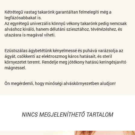
Kétrétegű vastag takarónk garantáltan felmelegíti még a
legfázósabbakat is.
Az egyrétegű univerzális könnyű vékony takarónk pedig nemcsak
alváshoz kiváló, hanem délutáni sziesztához, tévénézéshez, és
utazásra is magával viheti.
Ezüstszálas ágybetétünk kényelmessé és puhává varázsolja az
ágyát, csökkenti az elektroszmog káros hatásait, és steril
környezetet teremt. Rendelje meg jótékony hatású keringésjavító
mágnessel.
Ön megérdemli, hogy minőségi alváskörnyezetben aludjon!
NINCS MEGJELENÍTHETŐ TARTALOM