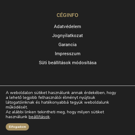
CÉGINFO
Adatvédelem
Jognyilatkozat
Garancia
Impresszum
Süti beállítások módosítása
A weboldalon sütiket használunk annak érdekében, hogy
a lehető legjobb felhasználói élményt nyújtsuk
látogatóinknak és hatékonyabbá tegyük weboldalunk
működését.
Az alábbi linken tekintheti meg, hogy milyen sütiket
használunk
beállítások
.
© Copyright 2026. Minden jog fenntartva.
Elfogadom